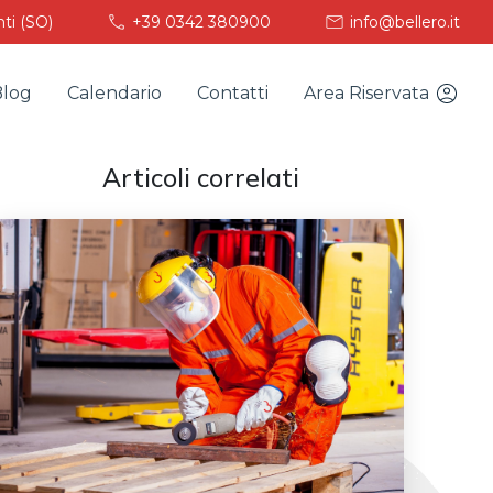
nti (SO)
+39 0342 380900
info@bellero.it
Blog
Calendario
Contatti
Area Riservata
Articoli correlati