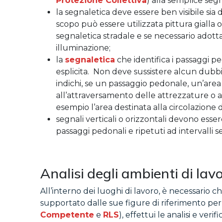
Protezione Collettiva
) alla semplice segn
la segnaletica deve essere ben visibile sia d
scopo può essere utilizzata pittura gialla 
segnaletica stradale e se necessario adot
illuminazione;
la
segnaletica
che identifica i passaggi p
esplicita. Non deve sussistere alcun dubbi
indichi, se un passaggio pedonale, un’area
all’attraversamento delle attrezzature o a
esempio l’area destinata alla circolazione d
segnali verticali o orizzontali devono esser
passaggi pedonali e ripetuti ad intervall
Analisi degli ambienti di lav
All’interno dei luoghi di lavoro, è necessario ch
supportato dalle sue figure di riferimento per 
Competente
e
RLS
), effettui le analisi e veri