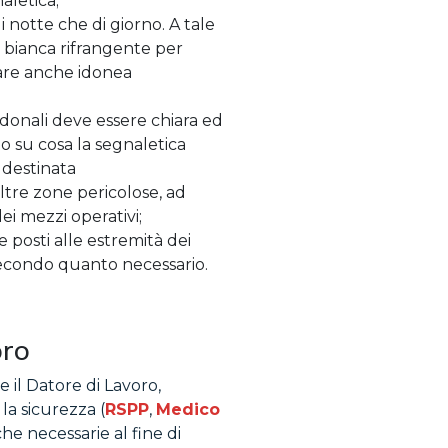
aletica;
i notte che di giorno. A tale
o bianca rifrangente per
tare anche idonea
edonali deve essere chiara ed
o su cosa la segnaletica
 destinata
ltre zone pericolose, ad
ei mezzi operativi;
e posti alle estremità dei
i secondo quanto necessario.
oro
e il Datore di Lavoro,
la sicurezza (
RSPP
,
Medico
fiche necessarie al fine di