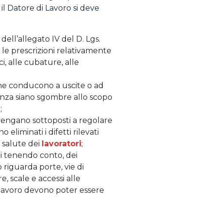
 il Datore di Lavoro si deve
 dell’allegato IV del D. Lgs.
 le prescrizioni relativamente
ci, alle cubature, alle
 che conducono a uscite o ad
enza siano sgombre allo scopo
;
vi vengano sottoposti a regolare
liminati i difetti rilevati
 salute dei
lavoratori
;
ti tenendo conto, dei
o riguarda porte, vie di
e, scale e accessi alle
i lavoro devono poter essere