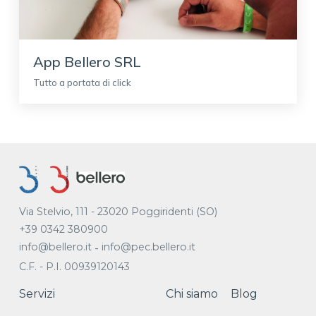
App Bellero SRL
Tutto a portata di click
Via Stelvio, 111 - 23020 Poggiridenti (SO)
+39 0342 380900
info@bellero.it
info@pec.bellero.it
-
C.F. - P.I. 00939120143
Servizi
Chi siamo
Blog